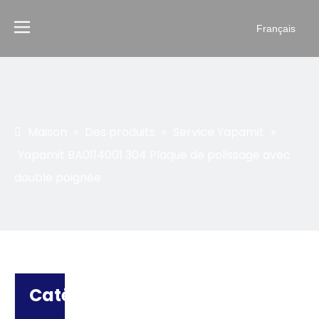
Français
Maison
»
Des produits
»
Service Yapamit
»
Yapamit BA0114001 304 Plaque de polissage avec
double poignée
Catégorie