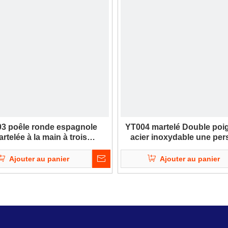
3 poêle ronde espagnole
YT004 martelé Double poi
rtelée à la main à trois
acier inoxydable une pe
urs avec doubles poignées,
Sukiyaki Pot, pour la cui
à frire antiadhésive pour le
domicile Restaurant Ca
Ajouter au panier
Ajouter au panier
urant de cuisine à domicile
...
3
4
9
»