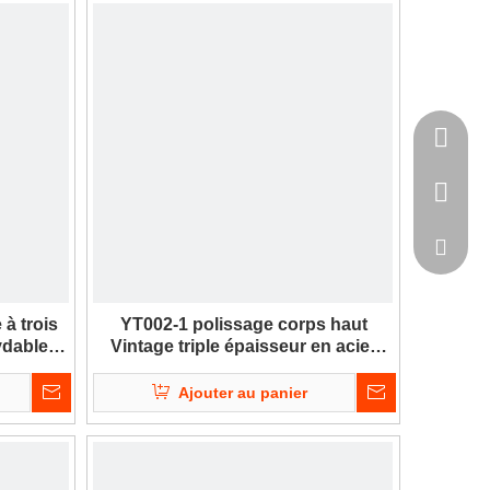
+86-135
+86-75-
kevinla
 à trois
YT002-1 polissage corps haut
ydable
Vintage triple épaisseur en acier
t
inoxydable cuisinière de cuisine
avec poignée unique
Ajouter au panier