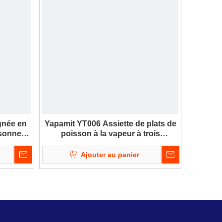
gnée en
Yapamit YT006 Assiette de plats de
rsonne
poisson à la vapeur à trois
sine à
épaisseurs - Plateau de service en
mping
métal pour restaurant de cuisine
Ajouter au panier
avec poignées ou oreilles