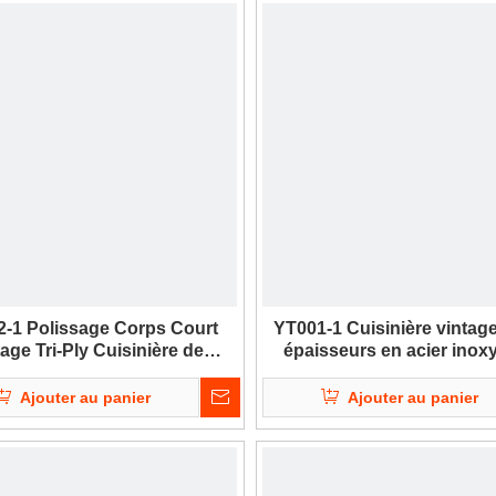
-1 Polissage Corps Court
YT001-1 Cuisinière vintage
age Tri-Ply Cuisinière de
épaisseurs en acier inox
sine En Acier Inoxydable
martelé à corps hau
Ajouter au panier
Ajouter au panier