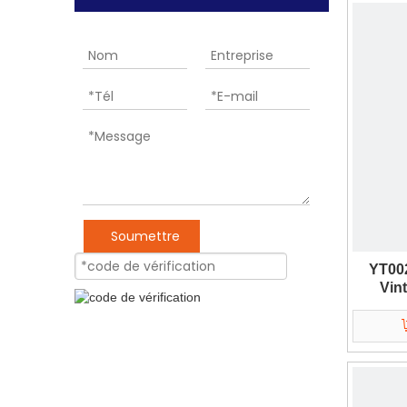
Soumettre
YT002
Vint
Cui