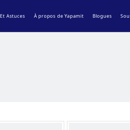
 Et Astuces
À propos de Yapamit
Blogues
Sou
Profil de l'entreprise
Événements e
Visite de l'usine
Blogues de l'
ine
cuisine