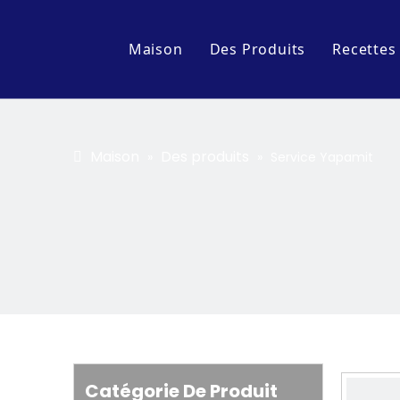
Maison
Des Produits
Recettes
Accessoire
Série d'affichage
Maison
Des produits
»
»
Service Yapamit
Chariot et table de cuis
Série d'équipements de 
Cuisine Pot & Pan Série
Catégorie De Produit