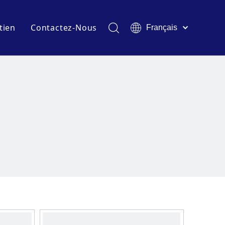
tien
Contactez-Nous
Français
English
t expositions
Télécharger
Pусский
Español
industrie
FAQ
Deutsch
Italiano
Tiếng Việt
Polski
Türk dili
Filipino
Bahasa
indonesia