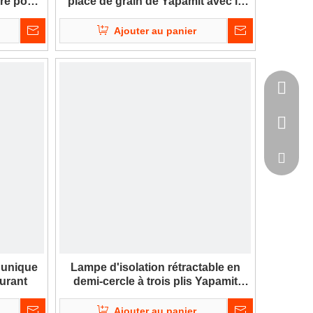
ire pour
place de grain de Yapamit avec la
base en bois pour le restaurant
d'hôtel
Ajouter au panier
+86-135
+86-75-
kevinla
 unique
Lampe d'isolation rétractable en
urant
demi-cercle à trois plis Yapamit
pour hôtel-restaurant
Ajouter au panier