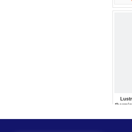
Lustr
thermiq
Yapami