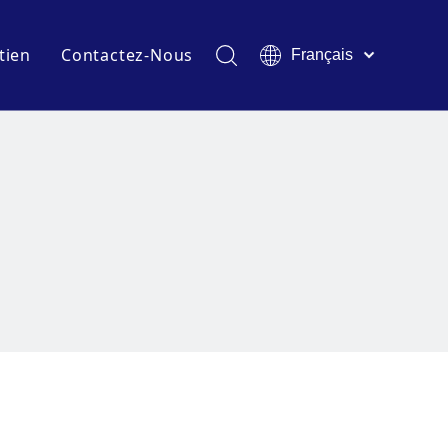
tien
Contactez-Nous
Français
English
t expositions
Télécharger
Pусский
Español
industrie
FAQ
Deutsch
Italiano
Tiếng Việt
Polski
Türk dili
Filipino
Bahasa
indonesia