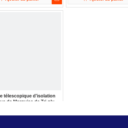
e télescopique d'isolation
ue de Marquise de Tri-ply de
t pour le restaurant d'hôtel
Ajouter au panier