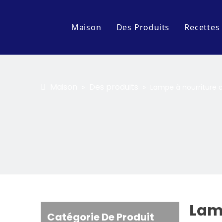
Maison
Des Produits
Recettes
Accessoire
Série d'affichage
Maison
Des produits
»
»
Lampe à nourriture
Chariot et table de cuis
Série d'équipements de 
Cuisine Pot & Pan Série
Lam
Catégorie De Produit