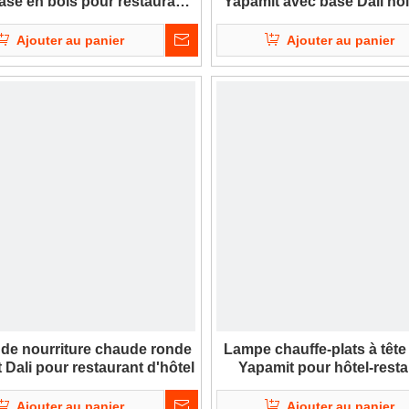
ase en bois pour restaurant
Yapamit avec base Dail no
d'hôtel
hôtel-restaurant
Ajouter au panier
Ajouter au panier
de nourriture chaude ronde
Lampe chauffe-plats à tête
 Dali pour restaurant d'hôtel
Yapamit pour hôtel-resta
Ajouter au panier
Ajouter au panier