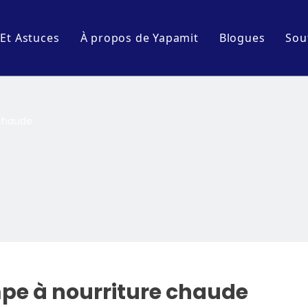
 Et Astuces
À propos de Yapamit
Blogues
Sou
Profil de l'entreprise
Événements e
Visite de l'usine
Blogues de l'
 chaude
ine
cuisine
pe à nourriture chaude