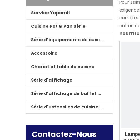
Pour
Lam
exigences
Service Yapamit
nombreux
ont un de
Cuisine Pot & Pan Série
nourrit
Série d'équipements de cuisine
Accessoire
Chariot et table de cuisine
Série d'affichage
Série d'affichage de buffet d'hôtel
Série d'ustensiles de cuisine à trois couvercles
Contactez-Nous
Lampe