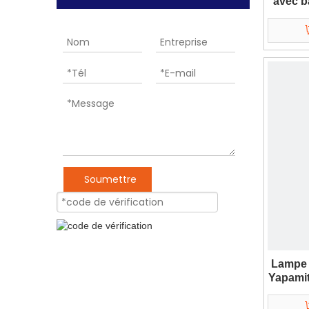
avec b
Soumettre
Lampe 
Yapamit